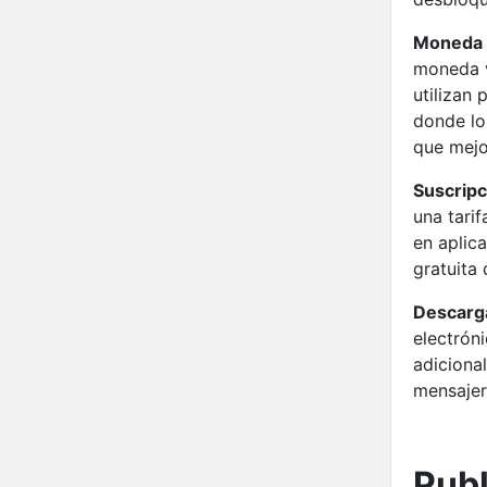
Moneda V
moneda v
utilizan 
donde lo
que mejo
Suscrip
una tari
en aplic
gratuita 
Descarga
electrón
adicional
mensajerí
Publ