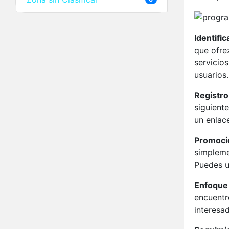
Identifi
que ofre
servicio
usuarios.
Registro
siguient
un enlace
Promoció
simplemen
Puedes ut
Enfoque 
encuentre
interesad