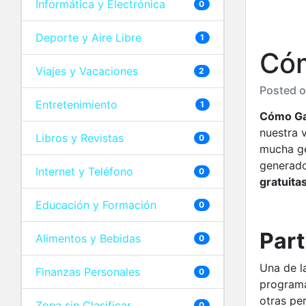
Informática y Electrónica
0
Deporte y Aire Libre
1
Cóm
Viajes y Vacaciones
2
Posted 
Entretenimiento
1
Cómo Gan
nuestra v
Libros y Revistas
0
mucha ge
generado
Internet y Teléfono
0
gratuita
Educación y Formación
0
Part
Alimentos y Bebidas
0
Una de l
Finanzas Personales
0
programa
otras pe
Zona sin Clasificar
0