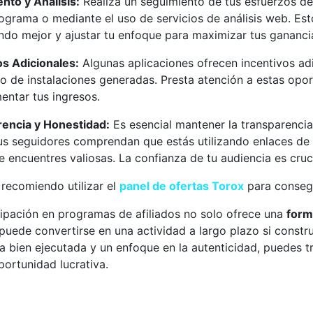
nto y Análisis:
Realiza un seguimiento de tus esfuerzos de
rograma o mediante el uso de servicios de análisis web. Est
ndo mejor y ajustar tu enfoque para maximizar tus gananci
os Adicionales:
Algunas aplicaciones ofrecen incentivos ad
co de instalaciones generadas. Presta atención a estas opo
entar tus ingresos.
encia y Honestidad:
Es esencial mantener la transparenci
us seguidores comprendan que estás utilizando enlaces de 
 encuentres valiosas. La confianza de tu audiencia es cruci
recomiendo utilizar el
panel de ofertas Torox
para consegu
cipación en programas de afiliados no solo ofrece una
form
puede convertirse en una actividad a largo plazo si constr
ia bien ejecutada y un enfoque en la autenticidad, puedes t
portunidad lucrativa.