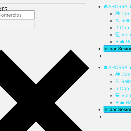
💲AHORRA 
ers
🎁 Con
📝 Rel
📱Con 
💻 Vie
👨‍💼 
Iniciar Sesió
💲AHORRA 
🎁 Con
📝 Rel
📱Con 
💻 Vie
👨‍💼 
Iniciar Sesió