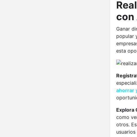
Real
con 
Ganar di
popular 
empresas
esta opo
Regístra
especial
ahorrar 
oportuni
Explora 
como ver
otros. E
usuarios