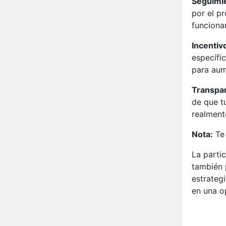
Seguimie
por el p
funciona
Incentiv
específi
para aum
Transpar
de que t
realmente
Nota:
Te 
La parti
también 
estrateg
en una o