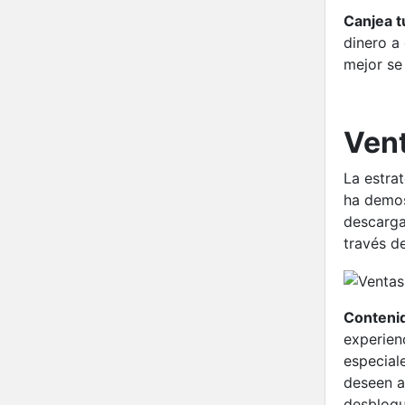
Canjea t
dinero a
mejor se
Vent
La estra
ha demos
descarga
través d
Conteni
experienc
especial
deseen a
desbloqu